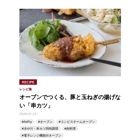
RECIPE
レシピ集
オーブンでつくる、豚と玉ねぎの揚げな
い「串カツ」
2026.07.23
AirFry
オーブン
コンビスチームオーブン
冷や汁・串カツ同時調理
肉料理
電子レンジ機能付オーブン