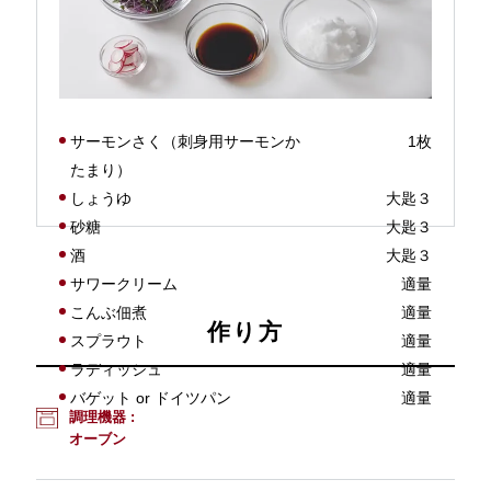
サーモンさく（刺身用サーモンか
1枚
たまり）
しょうゆ
大匙３
砂糖
大匙３
酒
大匙３
サワークリーム
適量
こんぶ佃煮
適量
作り方
スプラウト
適量
ラディッシュ
適量
バゲット or ドイツパン
適量
調理機器 :
オーブン