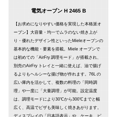
電気オーブン H 2465 B
【お求めになりやすい価格を実現した本格派オ
ーブン】⼤容量・均⼀でムラのない焼き上が
り・優れたデザイン性といったMieleオーブンの
基本的な機能・要素を搭載。Miele オーブンで
は初めての「AirFry 調理モード」が搭載され、
別売のAirFry トレイと⼀緒に使えば、油で揚げ
るよりもヘルシーな揚げ物が作れます。76L の
広い庫内を活かして、複数の料理の「同時調
理」や⼀度に「⼤量調理」が可能。設定温度
は、調理モードにより30℃から300℃までと幅
広く、高温でピザも美味しく焼きあがります。
ディスプレイの「⽇本語表⽰」や、ケーキ、ピ