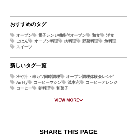
おすすめのタグ
オーブン
電子レンジ機能付オーブン
和食
洋食
ごはん
オーブン料理
肉料理
野菜料理
魚料理
スイーツ
新しいタグ一覧
冷や汁・串カツ同時調理
オーブン調理体験会レシピ
AirFly
コーヒーマシン
浅本充
コーヒーアレンジ
コーヒー
卵料理
和菓子
VIEW MORE
SHARE THIS PAGE