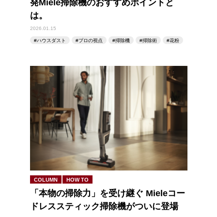
発Miele掃除機のおすすめポイントと
は。
2026.01.15
ハウスダスト
プロの視点
掃除機
掃除術
花粉
COLUMN
HOW TO
「本物の掃除力」を受け継ぐ Mieleコー
ドレススティック掃除機がついに登場