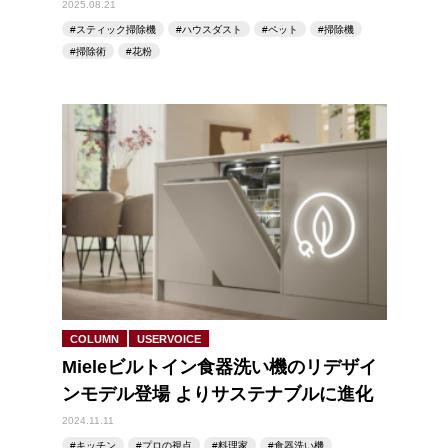
2025.08.21
スティック掃除機
ハウスダスト
ペット
掃除機
掃除術
花粉
COLUMN
USERVOICE
Mieleビルトイン食器洗い機のリデザイ
ンモデル登場 よりサステナブルに進化
2024.11.11
キッチン
プロの視点
料理家
食器洗い機