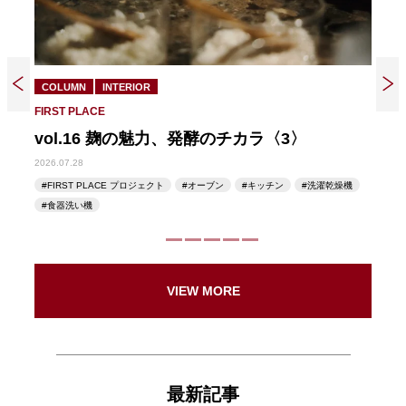
COLUMN
INTERIOR
COL
FIRST PLACE
FIRST
vol.16 麹の魅力、発酵のチカラ〈3〉
vo
2026.07.28
2026.07
ン
FIRST PLACE プロジェクト
オーブン
キッチン
洗濯乾燥機
FIR
ブン
食器洗い機
食器
VIEW MORE
最新記事