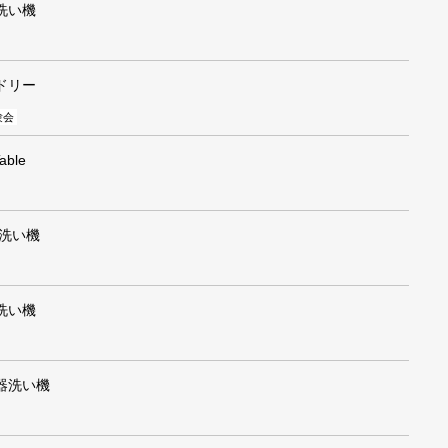
洗い機
ドリー
験会
Table
器洗い機
洗い機
器洗い機