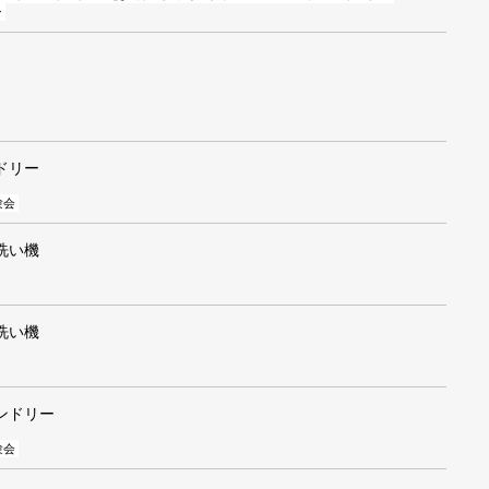
ン
ドリー
験会
洗い機
洗い機
ンドリー
験会