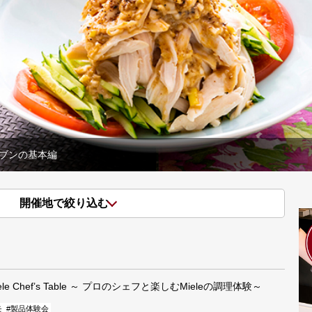
2026
開催地で絞り込む
e Chef’s Table ～ プロのシェフと楽しむMieleの調理体験～
モ
#製品体験会