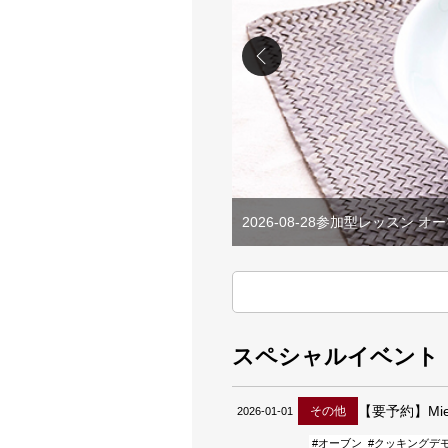
26-08-28
参加型レッスン オーブンの基本編
スペシャルイベント
【要予約】Miel
その他
2026-01-01
#オーブン
#クッキングデ