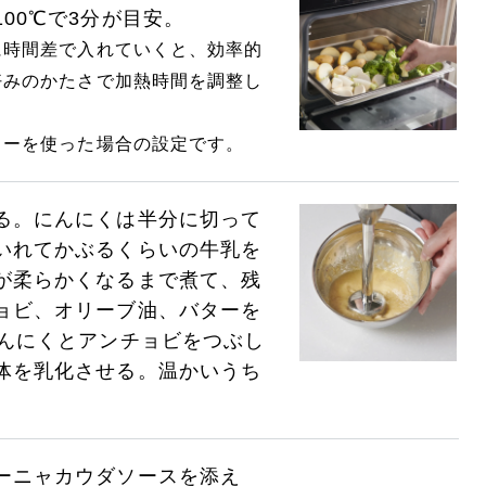
00℃で3分が目安。
に時間差で入れていくと、効率的
好みのかたさで加熱時間を調整し
カーを使った場合の設定です。
る。にんにくは半分に切って
いれてかぶるくらいの牛乳を
が柔らかくなるまで煮て、残
ョビ、オリーブ油、バターを
にんにくとアンチョビをつぶし
体を乳化させる。温かいうち
ーニャカウダソースを添え