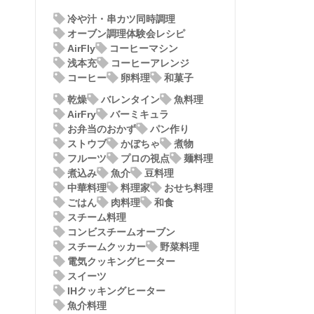
冷や汁・串カツ同時調理
オーブン調理体験会レシピ
AirFly
コーヒーマシン
浅本充
コーヒーアレンジ
コーヒー
卵料理
和菓子
乾燥
バレンタイン
魚料理
AirFry
バーミキュラ
お弁当のおかず
パン作り
ストウブ
かぼちゃ
煮物
フルーツ
プロの視点
麺料理
煮込み
魚介
豆料理
中華料理
料理家
おせち料理
ごはん
肉料理
和食
スチーム料理
コンビスチームオーブン
スチームクッカー
野菜料理
電気クッキングヒーター
スイーツ
IHクッキングヒーター
魚介料理