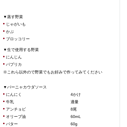
▼蒸す野菜
じゃがいも
かぶ
ブロッコリー
▼生で使用する野菜
にんじん
パプリカ
※これら以外ので野菜でもお好みで作ってみてください
▼バーニャカウダソース
にんにく
4かけ
牛乳
適量
アンチョビ
8尾
オリーブ油
60mL
バター
60g