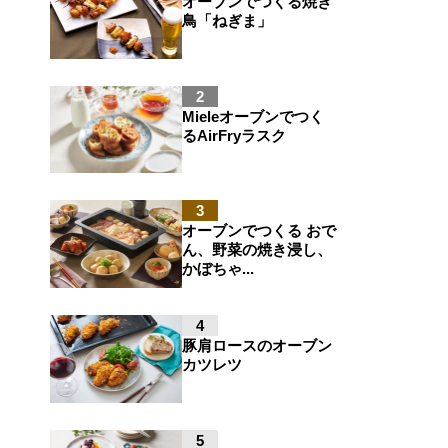
オーブンでつくる焼き
鳥「ねぎま」
2
Mieleオーブンでつく
るAirFryラスク
3
オーブンでつくる おで
ん、野菜の焼き浸し、
かぼちゃ...
4
豚肩ロースのオーブン
カツレツ
5