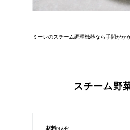
ミーレのスチーム調理機器なら手間がか
スチーム野
材料
[4人分]