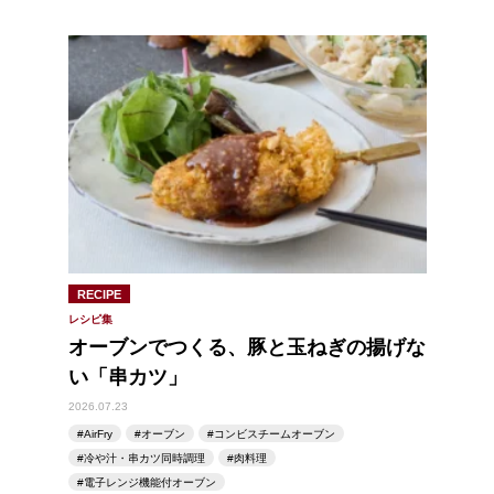
RECIPE
レシピ集
オーブンでつくる、豚と玉ねぎの揚げな
い「串カツ」
2026.07.23
AirFry
オーブン
コンビスチームオーブン
冷や汁・串カツ同時調理
肉料理
電子レンジ機能付オーブン