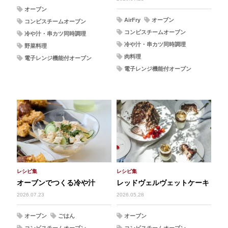
オーブン
AirFry
オーブン
コンビスチームオーブン
コンビスチームオーブン
冷や汁・串カツ同時調理
冷や汁・串カツ同時調理
野菜料理
肉料理
電子レンジ機能付オーブン
電子レンジ機能付オーブン
レシピ集
レシピ集
オーブンでつくる冷や汁
レッドヴェルヴェットケーキ
2026.07.23
2026.05.28
オーブン
ごはん
オーブン