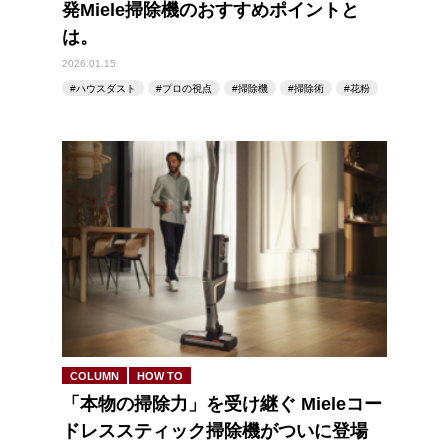
発Miele掃除機のおすすめポイントと
は。
2026.01.15
ハウスダスト
プロの視点
掃除機
掃除術
花粉
COLUMN
HOW TO
「本物の掃除力」を受け継ぐ Mieleコー
ドレススティック掃除機がついに登場