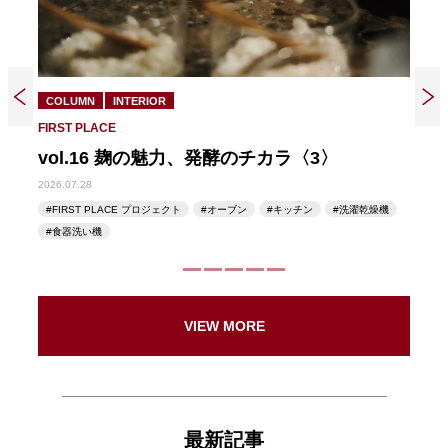
COLUMN
INTERIOR
COL
FIRST PLACE
FIRST
vol.16 麹の魅力、発酵のチカラ〈3〉
vo
2026.07.28
2026.07
ン
FIRST PLACE プロジェクト
オーブン
キッチン
洗濯乾燥機
FIR
ブン
食器洗い機
食器
VIEW MORE
最新記事