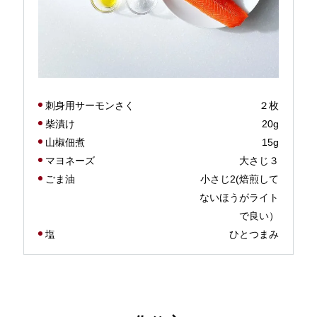
刺身用サーモンさく
２枚
柴漬け
20g
山椒佃煮
15g
マヨネーズ
大さじ３
ごま油
小さじ2(焙煎して
ないほうがライト
で良い）
塩
ひとつまみ