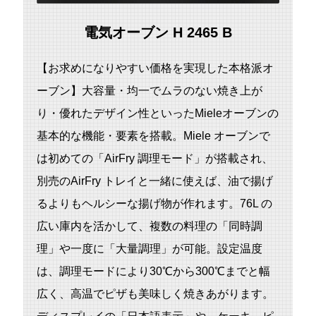
電気オーブン H 2465 B
【お求めになりやすい価格を実現した本格派オ
ーブン】⼤容量・均⼀でムラのない焼き上が
り・優れたデザイン性といったMieleオーブンの
基本的な機能・要素を搭載。Miele オーブンで
は初めての「AirFry 調理モード」が搭載され、
別売のAirFry トレイと⼀緒に使えば、油で揚げ
るよりもヘルシーな揚げ物が作れます。76L の
広い庫内を活かして、複数の料理の「同時調
理」や⼀度に「⼤量調理」が可能。設定温度
は、調理モードにより30℃から300℃までと幅
広く、高温でピザも美味しく焼きあがります。