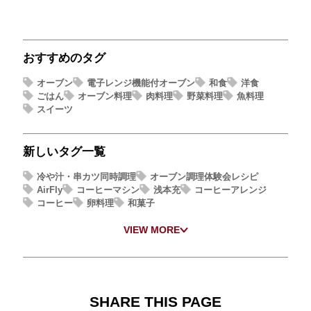
おすすめのタグ
オーブン
電子レンジ機能付オーブン
和食
洋食
ごはん
オーブン料理
肉料理
野菜料理
魚料理
スイーツ
新しいタグ一覧
冷や汁・串カツ同時調理
オーブン調理体験会レシピ
AirFly
コーヒーマシン
浅本充
コーヒーアレンジ
コーヒー
卵料理
和菓子
VIEW MORE
SHARE THIS PAGE