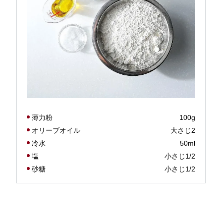
薄力粉
100g
オリーブオイル
大さじ2
冷水
50ml
塩
小さじ1/2
砂糖
小さじ1/2