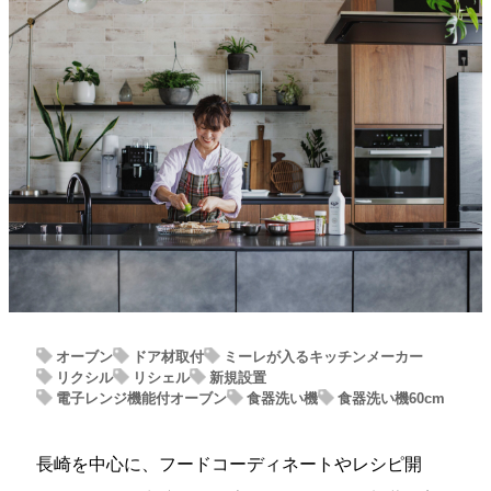
オーブン
ドア材取付
ミーレが入るキッチンメーカー
リクシル
リシェル
新規設置
電子レンジ機能付オーブン
食器洗い機
食器洗い機60cm
長崎を中心に、フードコーディネートやレシピ開