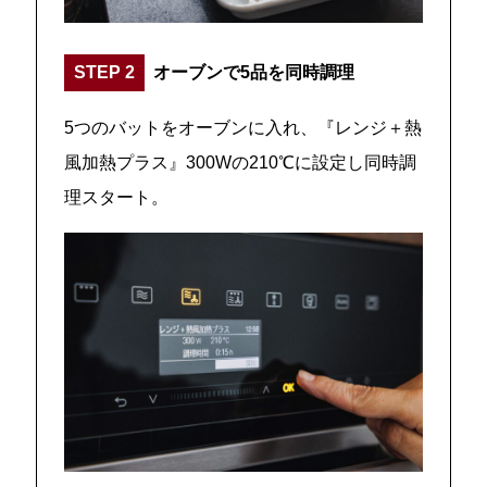
STEP 2
オーブンで5品を同時調理
5つのバットをオーブンに入れ、『レンジ＋熱
風加熱プラス』300Wの210℃に設定し同時調
理スタート。