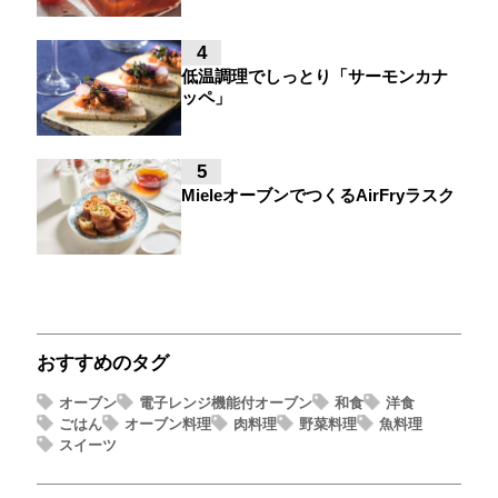
4
低温調理でしっとり「サーモンカナ
ッペ」
5
MieleオーブンでつくるAirFryラスク
おすすめのタグ
オーブン
電子レンジ機能付オーブン
和食
洋食
ごはん
オーブン料理
肉料理
野菜料理
魚料理
スイーツ