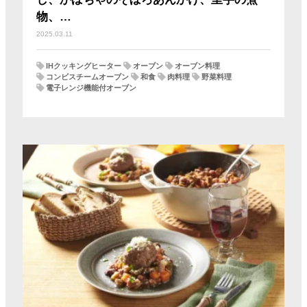
物、…
2025.03.11
IHクッキングヒーター
オーブン
オーブン料理
コンビスチームオーブン
和食
肉料理
野菜料理
電子レンジ機能付オーブン