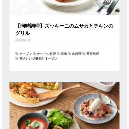
【同時調理】ズッキーニのムサカとチキンの
グリル
2024.08.22
オーブン
オーブン料理
洋食
肉料理
野菜料理
電子レンジ機能付オーブン