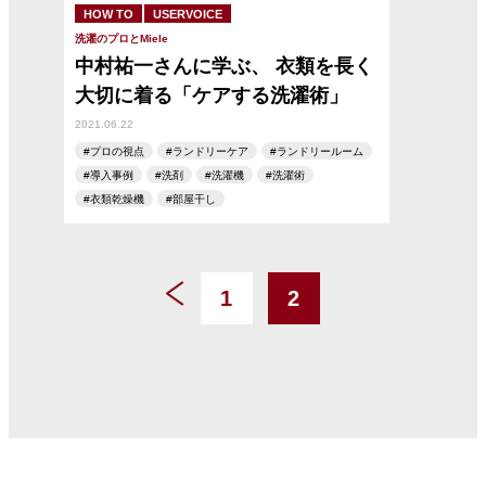
HOW TO
USERVOICE
洗濯のプロとMiele
中村祐一さんに学ぶ、 衣類を長く
大切に着る「ケアする洗濯術」
2021.06.22
プロの視点
ランドリーケア
ランドリールーム
導入事例
洗剤
洗濯機
洗濯術
衣類乾燥機
部屋干し
1
2