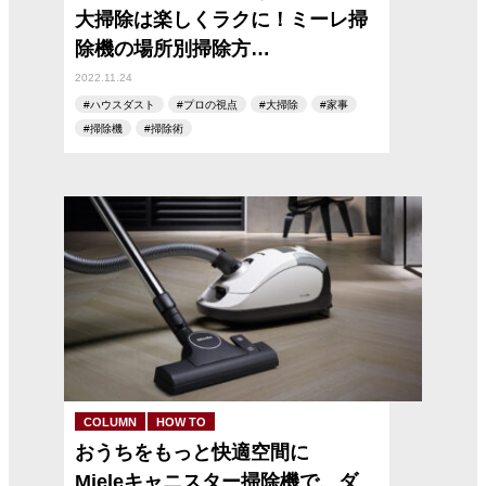
大掃除は楽しくラクに！ミーレ掃
除機の場所別掃除方…
2022.11.24
ハウスダスト
プロの視点
大掃除
家事
掃除機
掃除術
COLUMN
HOW TO
おうちをもっと快適空間に
Mieleキャニスター掃除機で、ダ