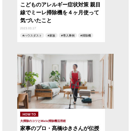
こどものアレルギー症状対策 親目
線でミーレ掃除機を４ヶ月使って
気づいたこと
2023.03.17
ハウスダスト
家族
導入事例
掃除機
HOW TO
大掃除のコツとMiele掃除機活用術
家事のプロ・髙橋ゆきさんが伝授