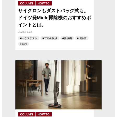
COLUMN
HOW TO
サイクロンもダストバッグ式も。
ドイツ発Miele掃除機のおすすめポ
イントとは。
2026.01.15
ハウスダスト
プロの視点
掃除機
掃除術
花粉
COLUMN
HOW TO