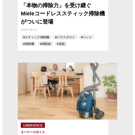
「本物の掃除力」を受け継ぐ
Mieleコードレススティック掃除機
がついに登場
2025.08.21
スティック掃除機
ハウスダスト
ペット
掃除機
掃除術
花粉
USERVOICE
オーナーズボイス