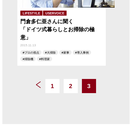
LIFESTYLE
USERVOICE
門倉多仁亜さんに聞く
「ドイツ式暮らしとお掃除の極
意」
2015.11.13
プロの視点
大掃除
家事
導入事例
掃除機
料理家
1
2
3