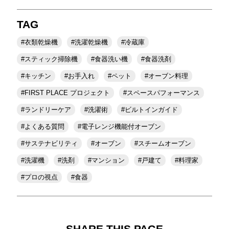
TAG
衣類乾燥機
洗濯乾燥機
冷蔵庫
スティック掃除機
食器洗い機
食器洗剤
キッチン
お手入れ
ペット
オーブン料理
FIRST PLACE プロジェクト
スペースパフォーマンス
ランドリーケア
洗濯術
ビルトインガイド
よくある質問
電子レンジ機能付オーブン
サステナビリティ
オーブン
スチームオーブン
洗濯機
洗剤
マンション
戸建て
料理家
プロの視点
食器
SHARE THIS PAGE